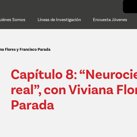
uiénes Somos
Líneas de Investigación
Encuesta Jóvenes
iana Flores y Francisco Parada
Capítulo 8: “Neurocie
real”, con Viviana Fl
Parada