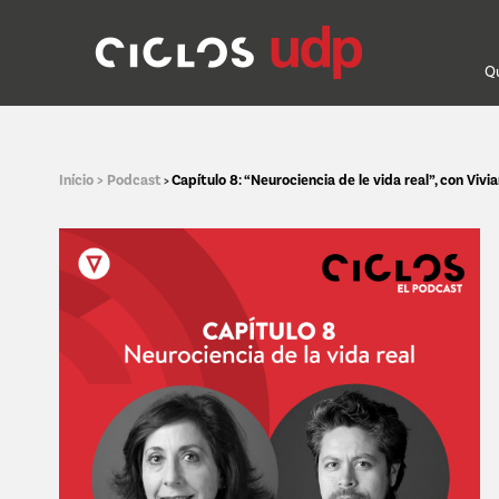
Q
Início >
Podcast
Capítulo 8: “Neurociencia de le vida real”, con Viv
>