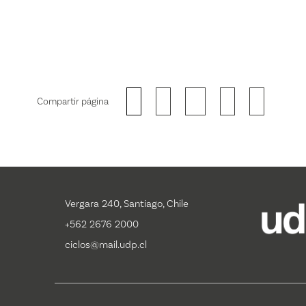
Compartir página
Vergara 240, Santiago, Chile
+562 2676 2000
ciclos@mail.udp.cl