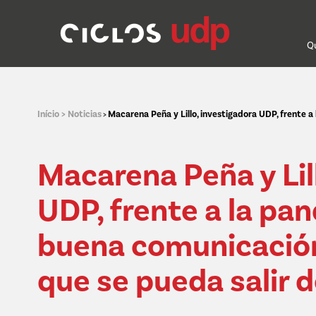
Q
Início >
Noticias
Macarena Peña y Lillo, investigadora UDP, frente a
>
Macarena Peña y Lil
UDP, frente a la pa
buena comunicación
que se pueda salir de