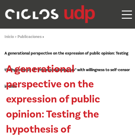
Inicio >
Publicaciones
>
A generational perspective on the expression of public opinion: Testing
A generational
the hypothesis of “impressionable years” with willingness to self-censor
perspective on the
in Chile
expression of public
opinion: Testing the
hypothesis of