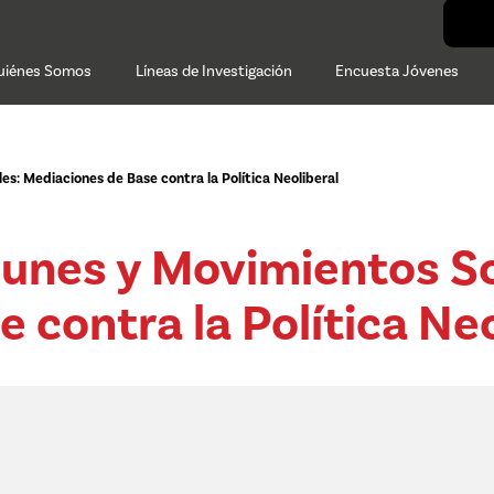
uiénes Somos
Líneas de Investigación
Encuesta Jóvenes
s: Mediaciones de Base contra la Política Neoliberal
nes y Movimientos So
 contra la Política Neo