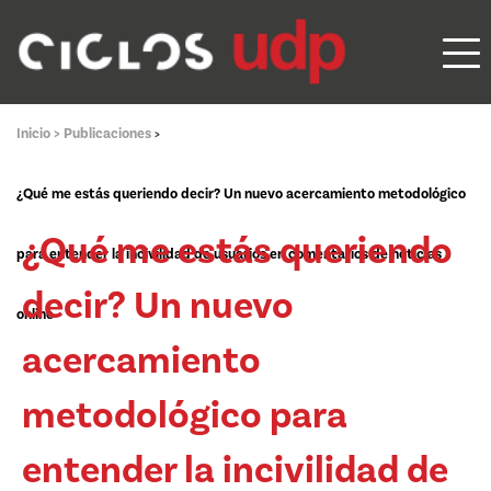
Inicio >
Publicaciones
>
¿Qué me estás queriendo decir? Un nuevo acercamiento metodológico
¿Qué me estás queriendo
para entender la incivilidad de usuarios en comentarios de noticias
decir? Un nuevo
online
acercamiento
metodológico para
entender la incivilidad de