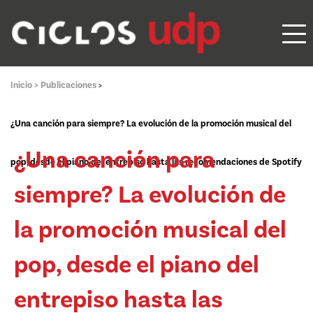
Inicio >
Publicaciones
>
¿Una canción para siempre? La evolución de la promoción musical del
¿Una canción para
pop, desde el piano del entrepiso hasta las recomendaciones de Spotify
siempre? La evolución de
la promoción musical del
pop, desde el piano del
entrepiso hasta las