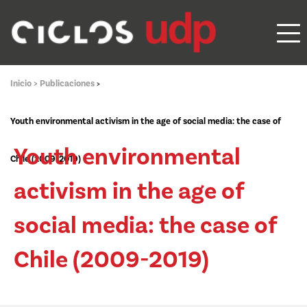
Inicio >
Publicaciones
>
Youth environmental activism in the age of social media: the case of
Youth environmental
Chile (2009-2019)
activism in the age of
social media: the case of
Chile (2009-2019)