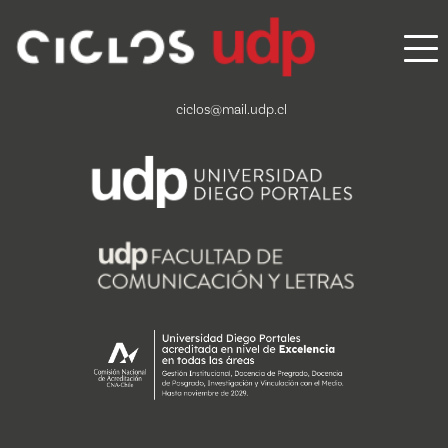
Vergara 240, Santiago, Chile
+562 2676 2000
ciclos@mail.udp.cl