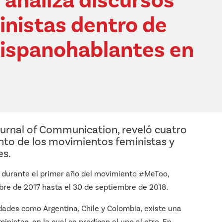
 analiza discursos
inistas dentro de
hispanohablantes en
ournal of Communication, reveló cuatro
to de los movimientos feministas y
es.
”) durante el primer año del movimiento #MeToo,
bre de 2017 hasta el 30 de septiembre de 2018.
dades como Argentina, Chile y Colombia, existe una
nistas, en la cual se predicen el uno al otro. En