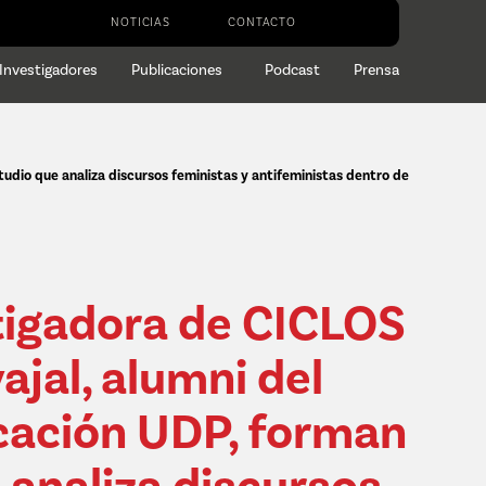
NOTICIAS
CONTACTO
Investigadores
Publicaciones
Podcast
Prensa
udio que analiza discursos feministas y antifeministas dentro de
stigadora de CICLOS
jal, alumni del
cación UDP, forman