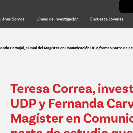
uiénes Somos
Líneas de Investigación
Encuesta Jóvenes
anda Carvajal, alumni del Magíster en Comunicación UDP, forman parte de est
Teresa Correa, inve
UDP y Fernanda Carva
Magíster en Comuni